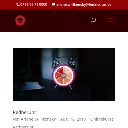
0711-99 71 0000
ariane.willikonsky@foninstitut.de
Redneruhr
von
Ariane Willikonsky
|
Aug. 16, 2019
|
Onlinekurse
,
Redneruhr