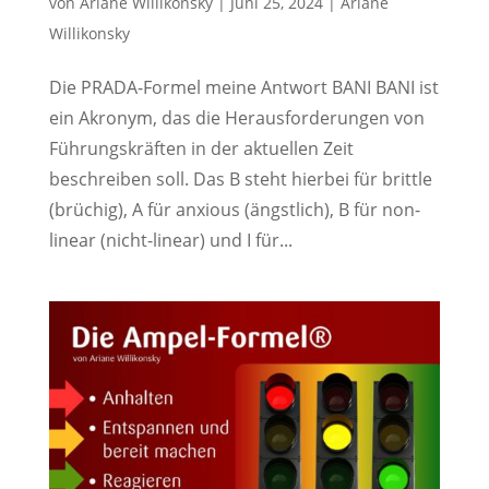
von
Ariane Willikonsky
|
Juni 25, 2024
|
Ariane
Willikonsky
Die PRADA-Formel meine Antwort BANI BANI ist
ein Akronym, das die Herausforderungen von
Führungskräften in der aktuellen Zeit
beschreiben soll. Das B steht hierbei für brittle
(brüchig), A für anxious (ängstlich), B für non-
linear (nicht-linear) und I für...