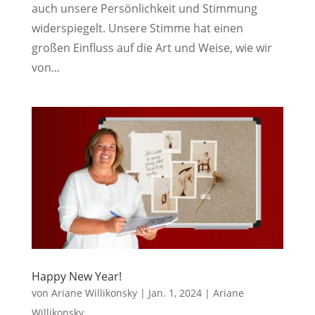
auch unsere Persönlichkeit und Stimmung
widerspiegelt. Unsere Stimme hat einen
großen Einfluss auf die Art und Weise, wie wir
von...
Happy New Year!
von
Ariane Willikonsky
|
Jan. 1, 2024
|
Ariane
Willikonsky