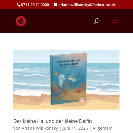
0711-99 71 0000
ariane.willikonsky@foninstitut.de
Der kleine Hai und der kleine Delfin
von
Ariane Willikonsky
|
Juni 11, 2025
|
Allgemein