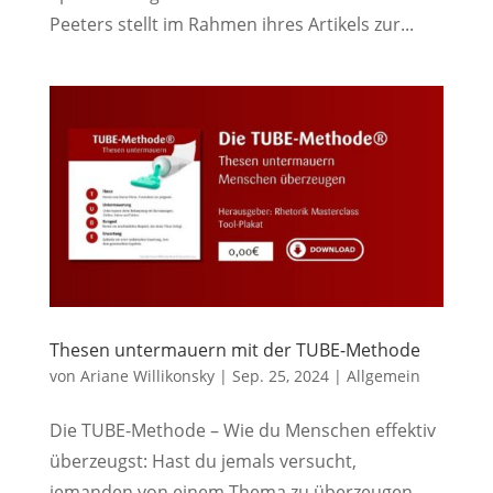
Peeters stellt im Rahmen ihres Artikels zur...
Thesen untermauern mit der TUBE-Methode
von
Ariane Willikonsky
|
Sep. 25, 2024
|
Allgemein
Die TUBE-Methode – Wie du Menschen effektiv
überzeugst: Hast du jemals versucht,
jemanden von einem Thema zu überzeugen