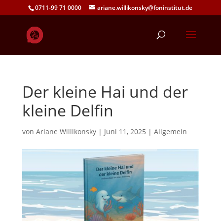
0711-99 71 0000
ariane.willikonsky@foninstitut.de
Der kleine Hai und der
kleine Delfin
von
Ariane Willikonsky
|
Juni 11, 2025
|
Allgemein