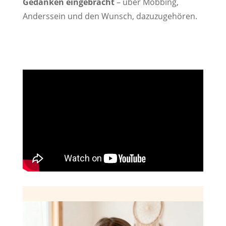
Gedanken eingebracht
– über Mobbing,
Anderssein und den Wunsch, dazuzugehören.