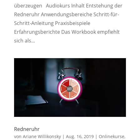
überzeugen Audiokurs Inhalt Entstehung der
Redneruhr Anwendungsbereiche Schritt-für-
Schritt-Anleitung Praxisbeispiele
Erfahrungsberichte Das Workbook empfiehlt
sich als...
Redneruhr
von
Ariane Willikonsky
|
Aug. 16, 2019
|
Onlinekurse
,