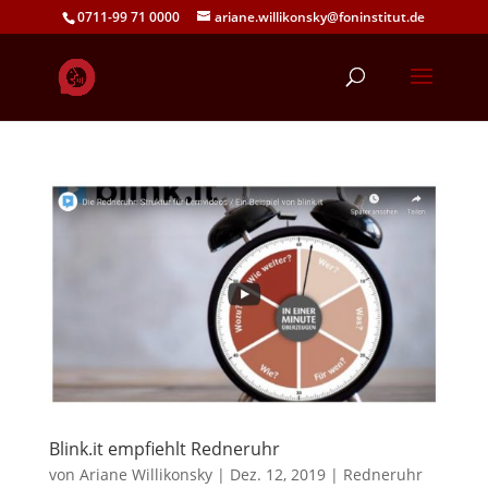
0711-99 71 0000
ariane.willikonsky@foninstitut.de
Blink.it empfiehlt Redneruhr
von
Ariane Willikonsky
|
Dez. 12, 2019
|
Redneruhr