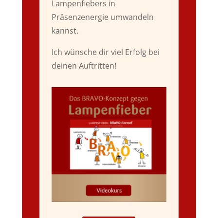
Lampenfiebers in
Präsenzenergie umwandeln
kannst.
Ich wünsche dir viel Erfolg bei
deinen Auftritten!