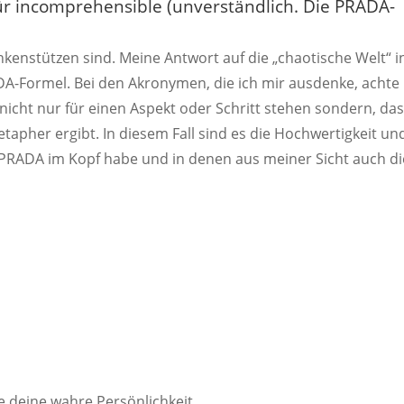
 für incomprehensible (unverständlich. Die PRADA-
.
kenstützen sind. Meine Antwort auf die „chaotische Welt“ i
A-Formel. Bei den Akronymen, die ich mir ausdenke, achte 
icht nur für einen Aspekt oder Schritt stehen sondern, da
pher ergibt. In diesem Fall sind es die Hochwertigkeit un
i PRADA im Kopf habe und in denen aus meiner Sicht auch di
ge deine wahre Persönlichkeit