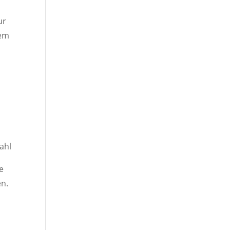
ur
nem
s
ahl
e
en.