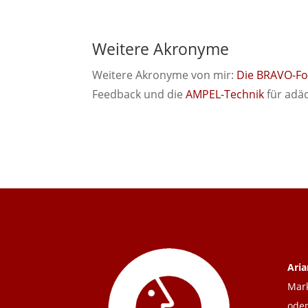
Weitere Akronyme
Weitere Akronyme von mir:
Die BRAVO-F
Feedback und die
AMPEL-Technik
für adäq
Ko
Aria
Mark
oder