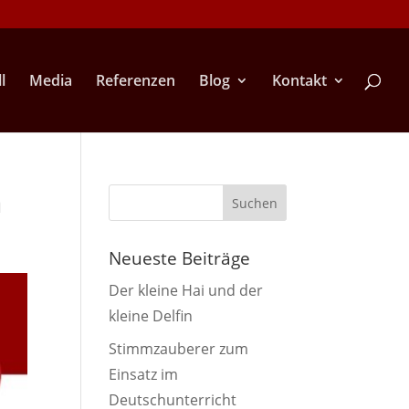
l
Media
Referenzen
Blog
Kontakt
n
Neueste Beiträge
Der kleine Hai und der
kleine Delfin
Stimmzauberer zum
Einsatz im
Deutschunterricht