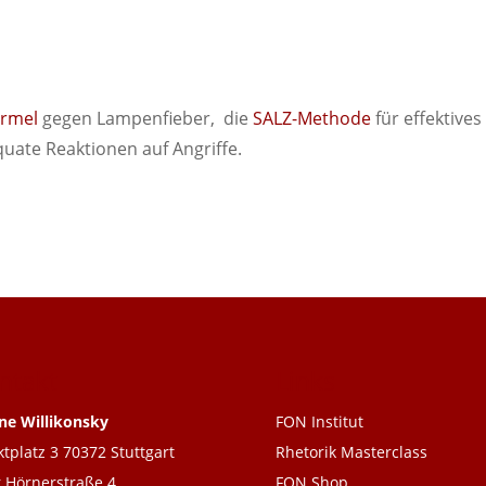
ormel
gegen Lampenfieber, die
SALZ-Methode
für effektives
uate Reaktionen auf Angriffe.
ntakt
Links
ne Willikonsky
FON Institut
tplatz 3 70372 Stuttgart
Rhetorik Masterclass
 Hörnerstraße 4
FON Shop