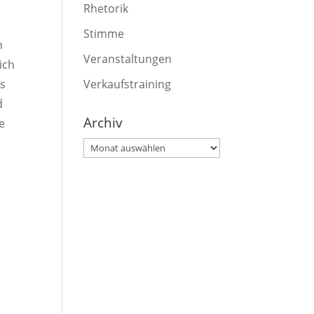
Rhetorik
Stimme
n
Veranstaltungen
ich
ss
Verkaufstraining
d
Archiv
e
Archiv