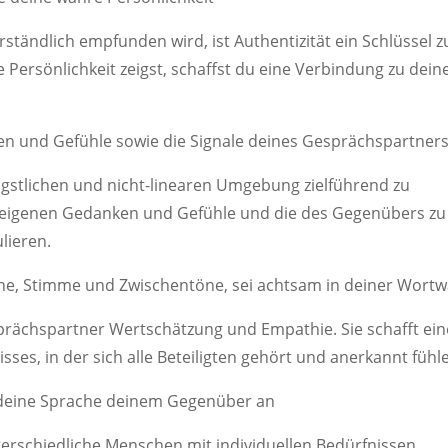
erständlich empfunden wird, ist Authentizität ein Schlüssel z
Persönlichkeit zeigst, schaffst du eine Verbindung zu dei
nken und Gefühle sowie die Signale deines Gesprächspartner
ängstlichen und nicht-linearen Umgebung zielführend zu
 eigenen Gedanken und Gefühle und die des Gegenübers zu
lieren.
che, Stimme und Zwischentöne, sei achtsam in deiner Wortw
rächspartner Wertschätzung und Empathie. Sie schafft ein
es, in der sich alle Beteiligten gehört und anerkannt fühl
sse deine Sprache deinem Gegenüber an
erschiedliche Menschen mit individuellen Bedürfnissen,