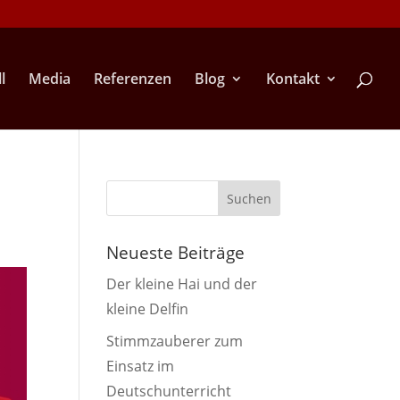
l
Media
Referenzen
Blog
Kontakt
Neueste Beiträge
Der kleine Hai und der
kleine Delfin
Stimmzauberer zum
Einsatz im
Deutschunterricht