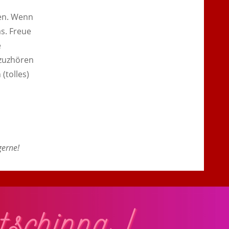
en. Wenn
s. Freue
e
 zuzhören
(tolles)
gerne!