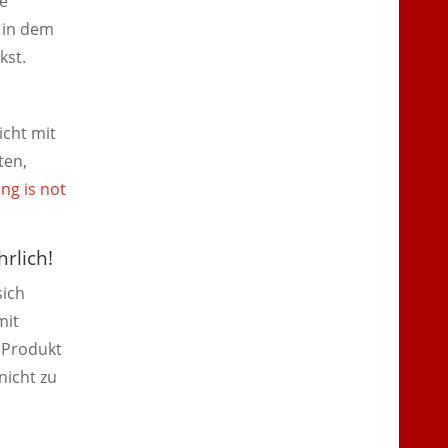
ie
e in dem
kst.
cht mit
ten,
ing is not
rlich!
sich
mit
n Produkt
nicht zu