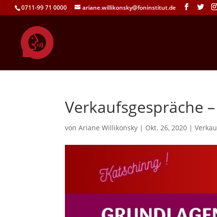
0711-99 71 0000
ariane.willikonsky@foninstitut.de
Verkaufsgespräche 
von
Ariane Willikonsky
|
Okt. 26, 2020
|
Verkau