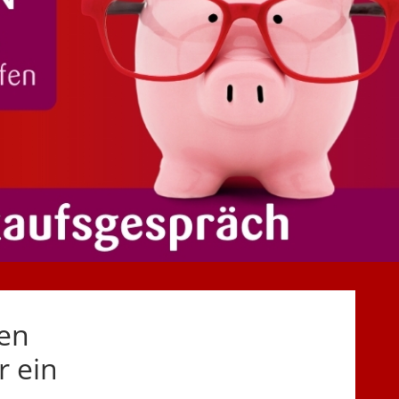
ten
r ein