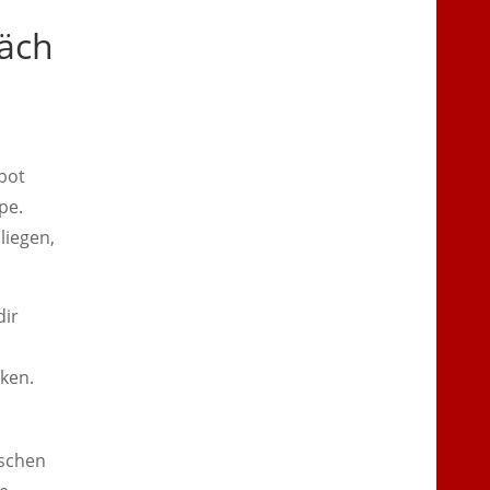
äch
bot
pe.
liegen,
dir
ken.
nschen