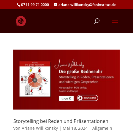
0711-99 71 0000
ariane.willikonsky@foninstitut.de
Storytelling bei Reden und Präsentationen
von
Ariane Willikonsky
|
Mai 18, 2024
|
Allgemein